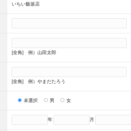
いちい飯坂店
[全角] 例）山田太郎
[全角] 例）やまだたろう
未選択
男
女
年
月