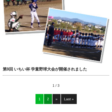
第9回 いちい杯 学童野球大会が開催されました
1 / 3
1
2
»
Last »