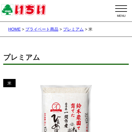
HOME
>
プライベート商品
>
プレミアム
>
米
プレミアム
米