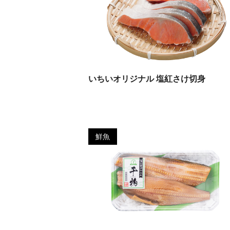
いちいオリジナル 塩紅さけ切身
鮮魚