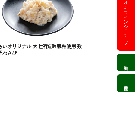
オンラインショップ
ちいオリジナル 大七酒造吟醸粕使用 数
子わさび