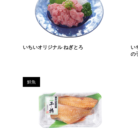
いちいオリジナル ねぎとろ
い
の
鮮魚